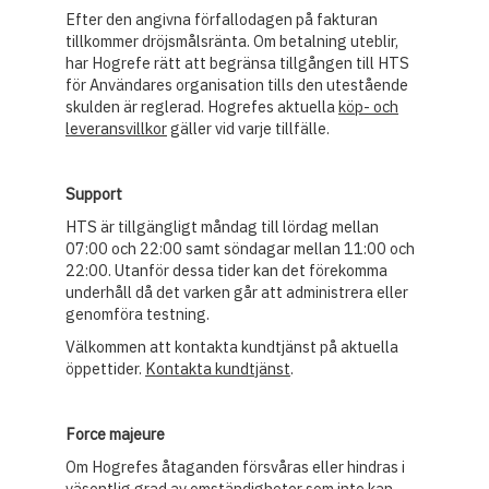
Efter den angivna förfallodagen på fakturan
tillkommer dröjsmålsränta. Om betalning uteblir,
har Hogrefe rätt att begränsa tillgången till HTS
för Användares organisation tills den utestående
skulden är reglerad. Hogrefes aktuella
köp- och
leveransvillkor
gäller vid varje tillfälle.
Support
HTS är tillgängligt måndag till lördag mellan
07:00 och 22:00 samt söndagar mellan 11:00 och
22:00. Utanför dessa tider kan det förekomma
underhåll då det varken går att administrera eller
genomföra testning.
Välkommen att kontakta kundtjänst på aktuella
öppettider.
Kontakta kundtjänst
.
Force majeure
Om Hogrefes åtaganden försvåras eller hindras i
väsentlig grad av omständigheter som inte kan