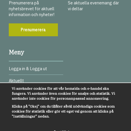
Prenumerera på
Se aktuella evenemang där
nyhetsbrevet för aktuell
vi deltar
information och nyheter!
Prenumerera
Meny
Logga in & Logga ut
Aktuellt
Vi använder cookies för att vår hemsida och e-handel ska
Digitala test
fungera. Vi använder även cookies för analys och statistik. Vi
använder inte cookies för personanpassad annonsering.
Webbinarier
Klicka på "Okej" om du tillåter såväl nödvändiga cookies som
cookies för statistik eller gör ett eget val genom att klicka på
Övrigt
"Inställningar" nedan.
Kundservice