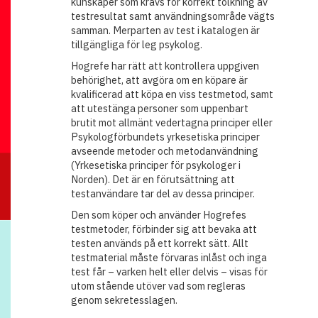
kunskaper som krävs för korrekt tolkning av
testresultat samt användningsområde vägts
samman. Merparten av test i katalogen är
tillgängliga för leg psykolog.
Hogrefe har rätt att kontrollera uppgiven
behörighet, att avgöra om en köpare är
kvalificerad att köpa en viss testmetod, samt
att utestänga personer som uppenbart
brutit mot allmänt vedertagna principer eller
Psykologförbundets yrkesetiska principer
avseende metoder och metodanvändning
(Yrkesetiska principer för psykologer i
Norden). Det är en förutsättning att
testanvändare tar del av dessa principer.
Den som köper och använder Hogrefes
testmetoder, förbinder sig att bevaka att
testen används på ett korrekt sätt. Allt
testmaterial måste förvaras inlåst och inga
test får – varken helt eller delvis – visas för
utom stående utöver vad som regleras
genom sekretesslagen.