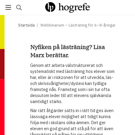
Startsida
/
Webbinarium – Lästräning för 6–8-åringar
Nyfiken på lästräning? Lisa
Marx berättar.
Genom att arbeta välstrukturerat och
systematiskt med lästräning hos elever som
har, eller är i riskzonen för att utveckla, läs-
och skrivsvårigheter/dyslexi kan tydliga
framsteg nås. Framsteg som i sin tur ofta
dessutom leder till att elevens självkänsla
samtidigt stärks.
När rätt åtgärder sätts in i rätt tid ges även
lässvaga elever möjlighet att tidigt kunna
följa med i skolans olika ämnen. Det ger
eleven en god grund att stå på för att även
långsiktigt nå målen för sin utbildning.