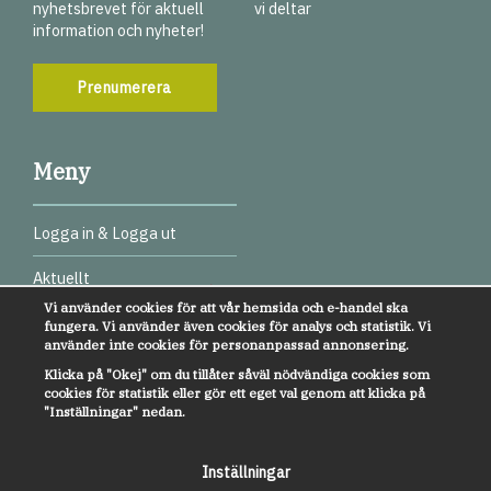
nyhetsbrevet för aktuell
vi deltar
information och nyheter!
Prenumerera
Meny
Logga in & Logga ut
Aktuellt
Vi använder cookies för att vår hemsida och e-handel ska
Digitala test
fungera. Vi använder även cookies för analys och statistik. Vi
använder inte cookies för personanpassad annonsering.
Webbinarier
Klicka på "Okej" om du tillåter såväl nödvändiga cookies som
cookies för statistik eller gör ett eget val genom att klicka på
Övrigt
"Inställningar" nedan.
Kundservice
Inställningar