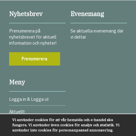
Nyhetsbrev
Evenemang
Prenumerera på
Se aktuella evenemang där
nyhetsbrevet för aktuell
vi deltar
information och nyheter!
Prenumerera
Meny
Logga in & Logga ut
Aktuellt
Vi använder cookies för att vår hemsida och e-handel ska
Digitala test
fungera. Vi använder även cookies för analys och statistik. Vi
använder inte cookies för personanpassad annonsering.