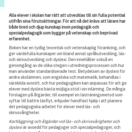
Alla elever i skolan har rätt att utvecklas till sin fulla potential
utifrån sina förutsättningar. För att nå det krävs att lärare har
både bred och djup kunskap inom pedagogik och
specialpedagogik som bygger på vetenskap och beprövad
erfarenhet.
Boken har en tydlig teoretisk och vetenskaplig förankring, och
ger värdefulla kunskaper om bland annat språkutveckling, läs-
och skrivutveckling och dyslexi. Den innehåller också en
genomgång av de olika stegen i utredningsprocessen och hur
man använder standardiserade test. Betydelsen av dyslexi för
andra skolämnen, som engelska och matematik, behandlas i
särskilda avsnitt, och hur pedagogiken kan anpassas för att ge
elever med dyslexi bästa möjliga stöd i sin inlärning. De många
förslagen på åtgärder, till exempel en lästräningsmetod som
syftar till bättre läsflyt, erbjuder handfast hjälp i att planera
det pedagogiska arbetet för elever med läs- och
skrivsvårigheter.
Kartläggning och åtgärder vid läs- och skrivsvårigheter och
dyslexi
är avsedd för pedagoger och specialpedagoger, och