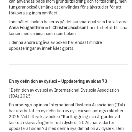
kan användas både inom grundutbildning och fortbildning, men
fungerar också utmärkt att användas för självstudier för att
förkovra sig inom området.
Innehållet i boken baseras på det kursmaterial som författarna
Anna Fouganthine
och
Christer Jacobson
har utarbetat till sina
kurser med samma namn som boken.
I denna andra utgåva av boken har endast mindre
uppdateringar av innehållet gjorts.
En ny definition av dyslexi – Uppdatering av sidan 73
”Definition av dyslexi av International Dyslexia Association
(IDA) 2025”
En arbetsgrupp inom International Dyslexia Association (IDA)
har utarbetat en ny definition av dyslexi som antogs i oktober
2025. Vid tilltryck av boken ”Kartläggning och åtgärder vid
läs- och skrivsvårigheter och dyslexi” 2026, har vi därför
uppdaterat sidan 73 med denna nya definition av dyslexi. Den