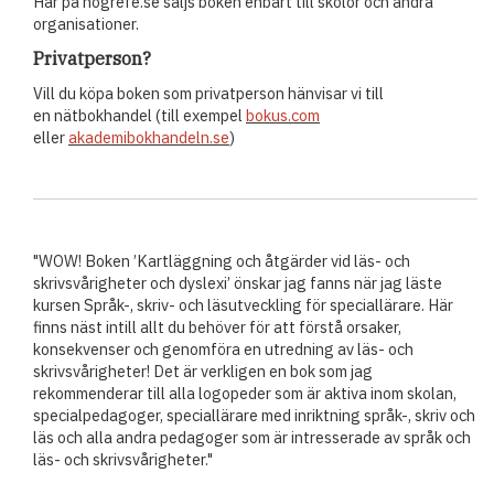
Här på hogrefe.se säljs boken enbart till skolor och andra
organisationer.
Privatperson?
Vill du köpa boken som privatperson hänvisar vi till
en nätbokhandel
(till exempel
bokus.com
eller
akademibokhandeln.se
)
"WOW! Boken ’Kartläggning och åtgärder vid läs- och
skrivsvårigheter och dyslexi’ önskar jag fanns när jag läste
kursen Språk-, skriv- och läsutveckling för speciallärare. Här
finns näst intill allt du behöver för att förstå orsaker,
konsekvenser och genomföra en utredning av läs- och
skrivsvårigheter! Det är verkligen en bok som jag
rekommenderar till alla logopeder som är aktiva inom skolan,
specialpedagoger, speciallärare med inriktning språk-, skriv och
läs och alla andra pedagoger som är intresserade av språk och
läs- och skrivsvårigheter."