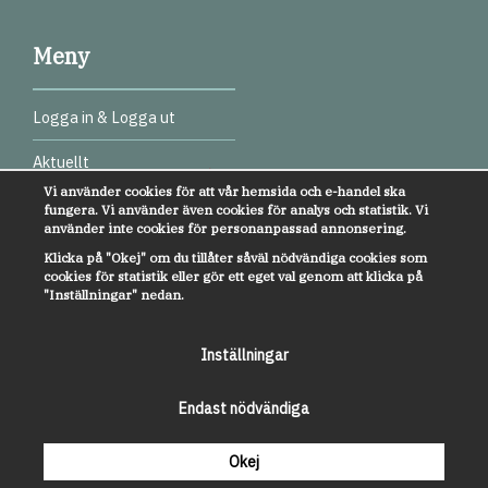
Meny
Logga in & Logga ut
Aktuellt
Vi använder cookies för att vår hemsida och e-handel ska
Digitala test
fungera. Vi använder även cookies för analys och statistik. Vi
använder inte cookies för personanpassad annonsering.
Webbinarier
Klicka på "Okej" om du tillåter såväl nödvändiga cookies som
cookies för statistik eller gör ett eget val genom att klicka på
Övrigt
"Inställningar" nedan.
Kundservice
Inställningar
Om oss
Endast nödvändiga
Anmälan till nyhetsbrev
Okej