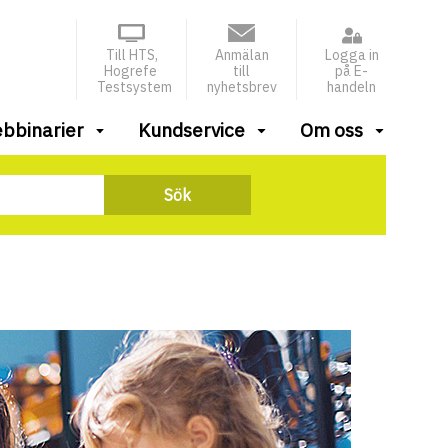
Till HTS,
Anmälan
Logga in
Hogrefe
till
på E-
Testsystem
nyhetsbrev
handeln
bbinarier
Kundservice
Om oss
Sök