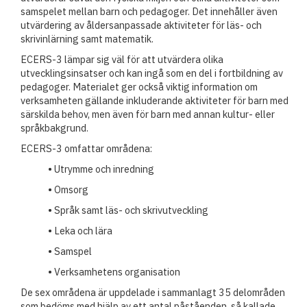
samspelet mellan barn och pedagoger. Det innehåller även
utvärdering av åldersanpassade aktiviteter för läs- och
skrivinlärning samt matematik.
ECERS-3 lämpar sig väl för att utvärdera olika
utvecklingsinsatser och kan ingå som en del i fortbildning av
pedagoger. Materialet ger också viktig information om
verksamheten gällande inkluderande aktiviteter för barn med
särskilda behov, men även för barn med annan kultur- eller
språkbakgrund.
ECERS-3 omfattar områdena:
• Utrymme och inredning
• Omsorg
• Språk samt läs- och skrivutveckling
• Leka och lära
• Samspel
• Verksamhetens organisation
De sex områdena är uppdelade i sammanlagt 35 delområden
som bedöms med hjälp av ett antal påståenden, så kallade