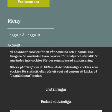
Prenumerera
Meny
Logga in & Logga ut
Aktuellt
Vi använder cookies för att vår hemsida och e-handel ska
Digitala test
fungera. Vi använder även cookies för analys och statistik. Vi
använder inte cookies för personanpassad annonsering.
Webbinarier
Klicka på "Okej" om du tillåter såväl nödvändiga cookies som
cookies för statistik eller gör ett eget val genom att klicka på
Övrigt
"Inställningar" nedan.
Kundservice
Inställningar
Om oss
Endast nödvändiga
Anmälan till nyhetsbrev