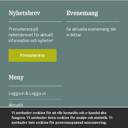
Nyhetsbrev
Evenemang
Prenumerera på
Se aktuella evenemang där
nyhetsbrevet för aktuell
vi deltar
information och nyheter!
Prenumerera
Meny
Logga in & Logga ut
Aktuellt
Vi använder cookies för att vår hemsida och e-handel ska
Digitala test
fungera. Vi använder även cookies för analys och statistik. Vi
använder inte cookies för personanpassad annonsering.