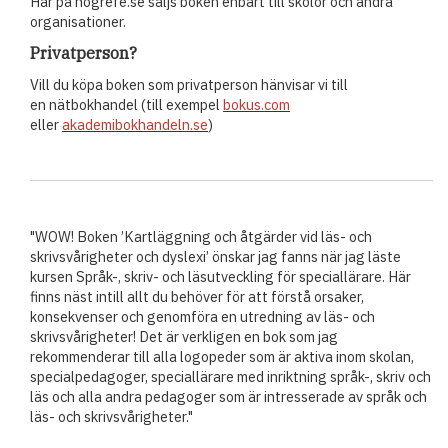
Här på hogrefe.se säljs boken enbart till skolor och andra
organisationer.
Privatperson?
Vill du köpa boken som privatperson hänvisar vi till
en nätbokhandel
(till exempel
bokus.com
eller
akademibokhandeln.se
)
"WOW! Boken ’Kartläggning och åtgärder vid läs- och
skrivsvårigheter och dyslexi’ önskar jag fanns när jag läste
kursen Språk-, skriv- och läsutveckling för speciallärare. Här
finns näst intill allt du behöver för att förstå orsaker,
konsekvenser och genomföra en utredning av läs- och
skrivsvårigheter! Det är verkligen en bok som jag
rekommenderar till alla logopeder som är aktiva inom skolan,
specialpedagoger, speciallärare med inriktning språk-, skriv och
läs och alla andra pedagoger som är intresserade av språk och
läs- och skrivsvårigheter."