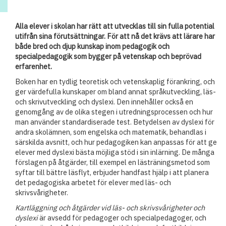
Alla elever i skolan har rätt att utvecklas till sin fulla potential
utifrån sina förutsättningar. För att nå det krävs att lärare har
både bred och djup kunskap inom pedagogik och
specialpedagogik som bygger på vetenskap och beprövad
erfarenhet.
Boken har en tydlig teoretisk och vetenskaplig förankring, och
ger värdefulla kunskaper om bland annat språkutveckling, läs-
och skrivutveckling och dyslexi. Den innehåller också en
genomgång av de olika stegen i utredningsprocessen och hur
man använder standardiserade test. Betydelsen av dyslexi för
andra skolämnen, som engelska och matematik, behandlas i
särskilda avsnitt, och hur pedagogiken kan anpassas för att ge
elever med dyslexi bästa möjliga stöd i sin inlärning. De många
förslagen på åtgärder, till exempel en lästräningsmetod som
syftar till bättre läsflyt, erbjuder handfast hjälp i att planera
det pedagogiska arbetet för elever med läs- och
skrivsvårigheter.
Kartläggning och åtgärder vid läs- och skrivsvårigheter och
dyslexi
är avsedd för pedagoger och specialpedagoger, och