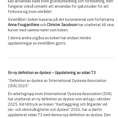
kan användas både inom grundutbildning och fortbildning, men
fungerar också utmärkt att användas för självstudier för att
förkovra sig inom området.
Innehållet i boken baseras på det kursmaterial som författarna
Anna Fouganthine
och
Christer Jacobson
har utarbetat till sina
kurser med samma namn som boken.
I denna andra utgåva av boken har endast mindre
uppdateringar av innehållet gjorts.
En ny definition av dyslexi – Uppdatering av sidan 73
”Definition av dyslexi av International Dyslexia Association
(IDA) 2025”
En arbetsgrupp inom International Dyslexia Association (IDA)
har utarbetat en ny definition av dyslexi som antogs i oktober
2025. Vid tilltryck av boken ”Kartläggning och åtgärder vid
läs- och skrivsvårigheter och dyslexi” 2026, har vi därför
uppdaterat sidan 73 med denna nya definition av dyslexi. Den