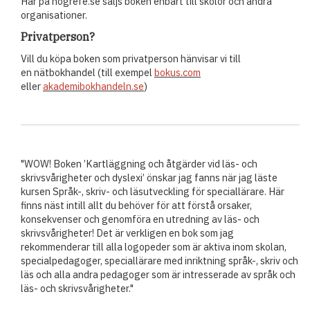
Här på hogrefe.se säljs boken enbart till skolor och andra
organisationer.
Privatperson?
Vill du köpa boken som privatperson hänvisar vi till
en nätbokhandel
(till exempel
bokus.com
eller
akademibokhandeln.se
)
"WOW! Boken ’Kartläggning och åtgärder vid läs- och
skrivsvårigheter och dyslexi’ önskar jag fanns när jag läste
kursen Språk-, skriv- och läsutveckling för speciallärare. Här
finns näst intill allt du behöver för att förstå orsaker,
konsekvenser och genomföra en utredning av läs- och
skrivsvårigheter! Det är verkligen en bok som jag
rekommenderar till alla logopeder som är aktiva inom skolan,
specialpedagoger, speciallärare med inriktning språk-, skriv och
läs och alla andra pedagoger som är intresserade av språk och
läs- och skrivsvårigheter."