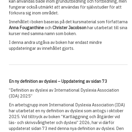
kan användas både inom grundutbildning och fortbildning, men
fungerar också utmärkt att användas för självstudier för att
förkovra sig inom området.
Innehållet i boken baseras på det kursmaterial som författarna
Anna Fouganthine
och
Christer Jacobson
har utarbetat till sina
kurser med samma namn som boken.
I denna andra utgåva av boken har endast mindre
uppdateringar av innehållet gjorts.
En ny definition av dyslexi – Uppdatering av sidan 73
”Definition av dyslexi av International Dyslexia Association
(IDA) 2025”
En arbetsgrupp inom International Dyslexia Association (IDA)
har utarbetat en ny definition av dyslexi som antogs i oktober
2025. Vid tilltryck av boken ”Kartläggning och åtgärder vid
läs- och skrivsvårigheter och dyslexi” 2026, har vi därför
uppdaterat sidan 73 med denna nya definition av dyslexi. Den