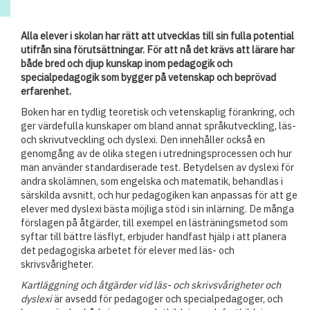
Alla elever i skolan har rätt att utvecklas till sin fulla potential
utifrån sina förutsättningar. För att nå det krävs att lärare har
både bred och djup kunskap inom pedagogik och
specialpedagogik som bygger på vetenskap och beprövad
erfarenhet.
Boken har en tydlig teoretisk och vetenskaplig förankring, och
ger värdefulla kunskaper om bland annat språkutveckling, läs-
och skrivutveckling och dyslexi. Den innehåller också en
genomgång av de olika stegen i utredningsprocessen och hur
man använder standardiserade test. Betydelsen av dyslexi för
andra skolämnen, som engelska och matematik, behandlas i
särskilda avsnitt, och hur pedagogiken kan anpassas för att ge
elever med dyslexi bästa möjliga stöd i sin inlärning. De många
förslagen på åtgärder, till exempel en lästräningsmetod som
syftar till bättre läsflyt, erbjuder handfast hjälp i att planera
det pedagogiska arbetet för elever med läs- och
skrivsvårigheter.
Kartläggning och åtgärder vid läs- och skrivsvårigheter och
dyslexi
är avsedd för pedagoger och specialpedagoger, och