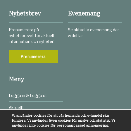
Nyhetsbrev
Evenemang
Prenumerera på
Se aktuella evenemang där
nyhetsbrevet för aktuell
vi deltar
information och nyheter!
Prenumerera
Meny
Logga in & Logga ut
Aktuellt
Vi använder cookies för att vår hemsida och e-handel ska
Digitala test
fungera. Vi använder även cookies för analys och statistik. Vi
använder inte cookies för personanpassad annonsering.