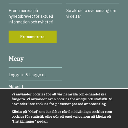
Prenumerera på
Se aktuella evenemang där
nyhetsbrevet för aktuell
vi deltar
information och nyheter!
Prenumerera
Meny
Logga in & Logga ut
Aktuellt
Vi använder cookies för att vår hemsida och e-handel ska
Digitala test
fungera. Vi använder även cookies för analys och statistik. Vi
använder inte cookies för personanpassad annonsering.
Webbinarier
Klicka på "Okej" om du tillåter såväl nödvändiga cookies som
cookies för statistik eller gör ett eget val genom att klicka på
Övrigt
"Inställningar" nedan.