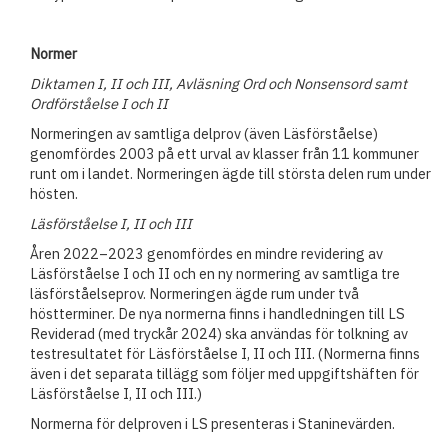
Normer
Diktamen I, II och III, Avläsning Ord och Nonsensord samt
Ordförståelse I och II
Normeringen av samtliga delprov (även Läsförståelse)
genomfördes 2003 på ett urval av klasser från 11 kommuner
runt om i landet. Normeringen ägde till största delen rum under
hösten.
Läsförståelse I, II och III
Åren 2022–2023 genomfördes en mindre revidering av
Läsförståelse I och II och en ny normering av samtliga tre
läsförståelseprov. Normeringen ägde rum under två
höstterminer.
De nya normerna finns i handledningen till LS
Reviderad (med tryckår 2024) ska användas för tolkning av
testresultatet för Läsförståelse I, II och III. (Normerna finns
även i det separata tillägg som följer med uppgiftshäften för
Läsförståelse I, II och III.)
Normerna för delproven i LS presenteras i Staninevärden.