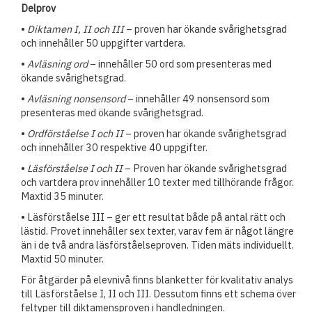
Delprov
•
Diktamen I, II och III
– proven har ökande svårighetsgrad
och innehåller 50 uppgifter vartdera.
•
Avläsning ord
– innehåller 50 ord som presenteras med
ökande svårighetsgrad.
•
Avläsning nonsensord
– innehåller 49 nonsensord som
presenteras med ökande svårighetsgrad.
•
Ordförståelse I och II
– proven har ökande svårighetsgrad
och innehåller 30 respektive 40 uppgifter.
•
Läsförståelse I och II
– Proven har ökande svårighetsgrad
och vartdera prov innehåller 10 texter med tillhörande frågor.
Maxtid 35 minuter.
• Läsförståelse III – ger ett resultat både på antal rätt och
lästid. Provet innehåller sex texter, varav fem är något längre
än i de två andra läsförståelseproven. Tiden mäts individuellt.
Maxtid 50 minuter.
För åtgärder på elevnivå finns blanketter för kvalitativ analys
till Läsförståelse I, II och III. Dessutom finns ett schema över
feltyper till diktamensproven i handledningen.