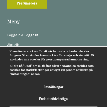
Prenumerera
Meny
Logga in & Logga ut
Aktuellt
Vi använder cookies för att vår hemsida och e-handel ska
Digitala test
fungera. Vi använder även cookies för analys och statistik. Vi
använder inte cookies för personanpassad annonsering.
Webbinarier
Klicka på "Okej" om du tillåter såväl nödvändiga cookies som
cookies för statistik eller gör ett eget val genom att klicka på
Övrigt
"Inställningar" nedan.
Kundservice
Inställningar
Om oss
Endast nödvändiga
Anmälan till nyhetsbrev