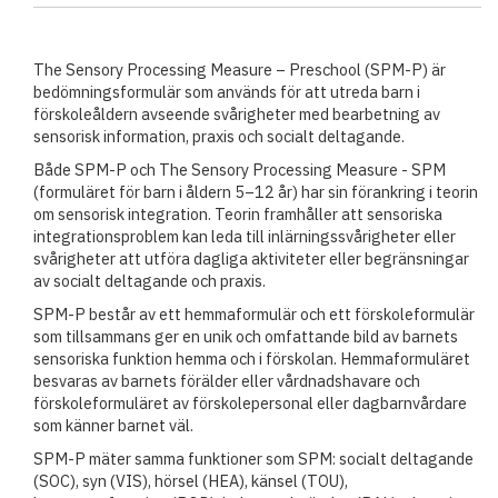
The Sensory Processing Measure – Preschool (SPM-P) är
bedömningsformulär som används för att utreda barn i
förskoleåldern avseende svårigheter med bearbetning av
sensorisk information, praxis och socialt deltagande.
Både SPM-P och The Sensory Processing Measure - SPM
(formuläret för barn i åldern 5–12 år) har sin förankring i teorin
om sensorisk integration. Teorin framhåller att sensoriska
integrationsproblem kan leda till inlärningssvårigheter eller
svårigheter att utföra dagliga aktiviteter eller begränsningar
av socialt deltagande och praxis.
SPM-P består av ett hemmaformulär och ett förskoleformulär
som tillsammans ger en unik och omfattande bild av barnets
sensoriska funktion hemma och i förskolan. Hemmaformuläret
besvaras av barnets förälder eller vårdnadshavare och
förskoleformuläret av förskolepersonal eller dagbarnvårdare
som känner barnet väl.
SPM-P mäter samma funktioner som SPM: socialt deltagande
(SOC), syn (VIS), hörsel (HEA), känsel (TOU),