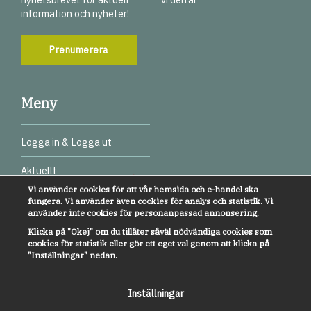
information och nyheter!
Prenumerera
Meny
Logga in & Logga ut
Aktuellt
Vi använder cookies för att vår hemsida och e-handel ska
Digitala test
fungera. Vi använder även cookies för analys och statistik. Vi
använder inte cookies för personanpassad annonsering.
Webbinarier
Klicka på "Okej" om du tillåter såväl nödvändiga cookies som
cookies för statistik eller gör ett eget val genom att klicka på
Övrigt
"Inställningar" nedan.
Kundservice
Inställningar