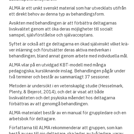
ALMA är ett unikt svenskt material som har utvecklats utifrån
ett direkt behov av denna typ av behandlingsform.
Avsikten med behandlingen är att förbättra deltagarnas
livskvalitet genom att öka deras möjligheter till socialt
samspel, självför­ståelse och självacceptans.
Syftet är också att ge deltagarna en ökad självinsikt vilket krä­
ver inlärning och förutsätter deras aktiva medverkan i
behandlingen, bland annat genom arbete med individuella mål.
ALMA vilar på en utvidgad KBT-modell med många
pedagogiska, kursliknande inslag. Behandlingen pågår under
två terminer och består av sammanlagt 37 sessioner.
Metoden är undersökt i en vetenskaplig studie (Hesselmark,
Plenty, & Bejerot, 2014), och det är visat att både
livskvaliteten och det psykiska måendet hos deltagarna
förbättras av att genomgå behandlingen.
ALMA-materialet består av en manual för gruppledare och en
arbetsbok för deltagare.
Författarna till ALMA rekommenderar att gruppen, som kan
bestå av sex till nio deltagare, ska ledas av två ledare, varav