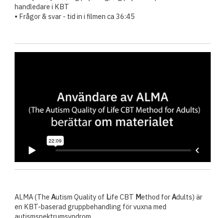
handledare i KBT
• Frågor & svar - tid in i filmen ca 36:45
ALMA (The
A
utism Quality of
L
ife CBT
M
ethod for
A
dults) är
en KBT-baserad gruppbehandling för vuxna med
autismspektrumsyndrom.