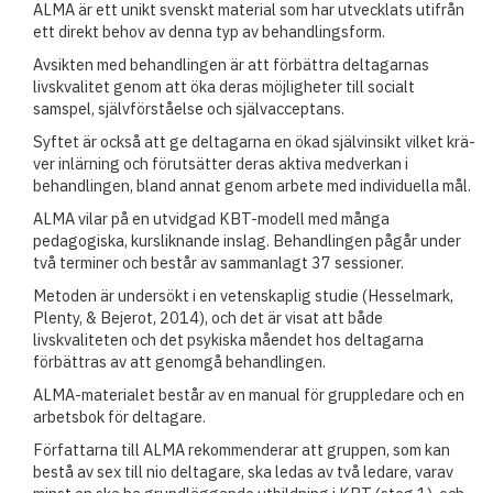
ALMA är ett unikt svenskt material som har utvecklats utifrån
ett direkt behov av denna typ av behandlingsform.
Avsikten med behandlingen är att förbättra deltagarnas
livskvalitet genom att öka deras möjligheter till socialt
samspel, självför­ståelse och självacceptans.
Syftet är också att ge deltagarna en ökad självinsikt vilket krä­
ver inlärning och förutsätter deras aktiva medverkan i
behandlingen, bland annat genom arbete med individuella mål.
ALMA vilar på en utvidgad KBT-modell med många
pedagogiska, kursliknande inslag. Behandlingen pågår under
två terminer och består av sammanlagt 37 sessioner.
Metoden är undersökt i en vetenskaplig studie (Hesselmark,
Plenty, & Bejerot, 2014), och det är visat att både
livskvaliteten och det psykiska måendet hos deltagarna
förbättras av att genomgå behandlingen.
ALMA-materialet består av en manual för gruppledare och en
arbetsbok för deltagare.
Författarna till ALMA rekommenderar att gruppen, som kan
bestå av sex till nio deltagare, ska ledas av två ledare, varav