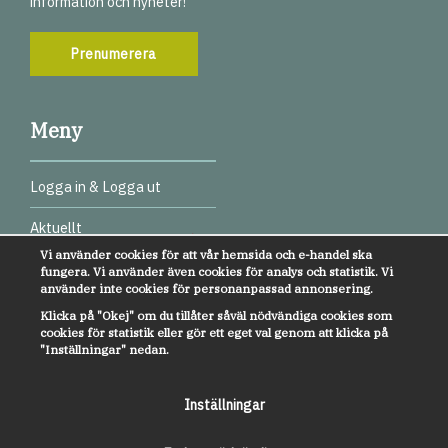
information och nyheter!
Prenumerera
Meny
Logga in & Logga ut
Aktuellt
Vi använder cookies för att vår hemsida och e-handel ska
Digitala test
fungera. Vi använder även cookies för analys och statistik. Vi
använder inte cookies för personanpassad annonsering.
Webbinarier
Klicka på "Okej" om du tillåter såväl nödvändiga cookies som
cookies för statistik eller gör ett eget val genom att klicka på
Övrigt
"Inställningar" nedan.
Kundservice
Inställningar
Om oss