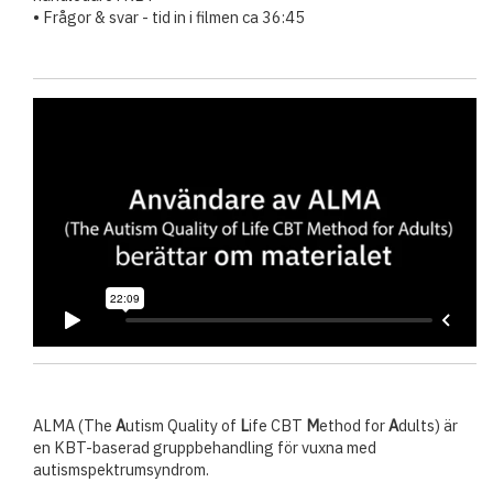
• Frågor & svar - tid in i filmen ca 36:45
ALMA (The
A
utism Quality of
L
ife CBT
M
ethod for
A
dults) är
en KBT-baserad gruppbehandling för vuxna med
autismspektrumsyndrom.