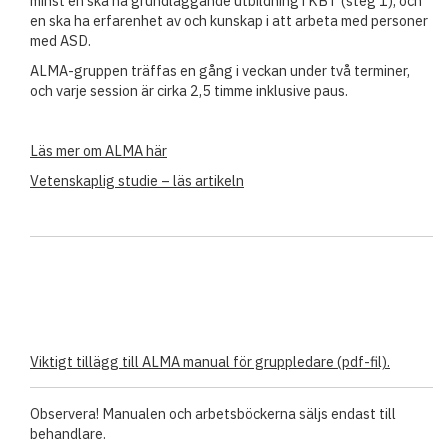
minst en ska ha grundläggande utbildning i KBT (steg 1), och
en ska ha erfarenhet av och kunskap i att arbeta med personer
med ASD.
ALMA-gruppen träffas en gång i veckan under två terminer,
och varje session är cirka 2,5 timme inklusive paus.
Läs mer om ALMA här
Vetenskaplig studie – läs artikeln
Viktigt tillägg till ALMA manual för gruppledare (pdf-fil)
.
Observera! Manualen och arbetsböckerna säljs endast till
behandlare.