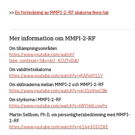
>>
En förteckning av MMPI-2-RF skalorna finns här
Mer information om MMPI-2-RF
Om tillämpningsområden
https://www.youtube.com/watch?
time_continue=5&v=bO_KCU7v0dU
Om validitetsskalorna
https://www.youtube.com/watch?v=jKAflqtf11Y
Om skillnaderna mellan MMPI-2 och MMPI-2-RF
https://www.youtube.com/watch?v=pp31pVnoCBk
Om styrkorna i MMPI-2-RF
https://www.youtube.com/watch?v=lWYHdLcvw9s
Martin Sellbom, Ph D, om personlighetsbedömning med MMPI-
2-RF
https://www.youtube.com/watch?v=616e3OI3Z8E