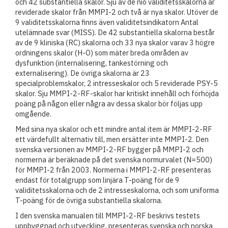
och 42 substantiella skalor. Sju av de nio validitetsskalorna är
reviderade skalor från MMPI-2 och två är nya skalor. Utöver de
9 validitetsskalorna finns även validitetsindikatorn Antal
utelämnade svar (MISS). De 42 substantiella skalorna består
av de 9 kliniska (RC) skalorna och 33 nya skalor varav 3 högre
ordningens skalor (H-O) som mäter breda områden av
dysfunktion (internalisering, tankestörning och
externalisering). De övriga skalorna är 23
specialproblemskalor, 2 intresseskalor och 5 reviderade PSY-5
skalor. Sju MMPI-2-RF-skalor har kritiskt innehåll och förhöjda
poäng på någon eller några av dessa skalor bör följas upp
omgående.
Med sina nya skalor och ett mindre antal item är MMPI-2-RF
ett värdefullt alternativ till, men ersätter inte MMPI-2. Den
svenska versionen av MMPI-2-RF bygger på MMPI-2 och
normerna är beräknade på det svenska normurvalet (N=500)
för MMPI-2 från 2003. Normerna i MMPI-2-RF presenteras
endast för totalgrupp som linjära T-poäng för de 9
validitetsskalorna och de 2 intresseskalorna, och som uniforma
T-poäng för de övriga substantiella skalorna.
I den svenska manualen till MMPI-2-RF beskrivs testets
uppbyggnad och utveckling, presenteras svenska och norska