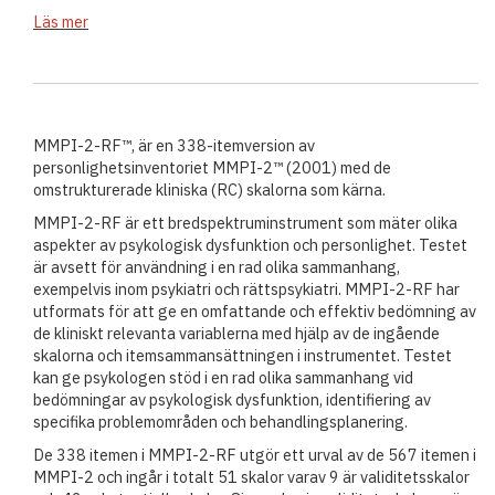
Läs mer
MMPI-2-RF™, är en 338-itemversion av
personlighetsinventoriet MMPI-2™ (2001) med de
omstrukturerade kliniska (RC) skalorna som kärna.
MMPI-2-RF är ett bredspektruminstrument som mäter olika
aspekter av psykologisk dysfunktion och personlighet. Testet
är avsett för användning i en rad olika sammanhang,
exempelvis inom psykiatri och rättspsykiatri. MMPI-2-RF har
utformats för att ge en omfattande och effektiv bedömning av
de kliniskt relevanta variablerna med hjälp av de ingående
skalorna och itemsammansättningen i instrumentet. Testet
kan ge psykologen stöd i en rad olika sammanhang vid
bedömningar av psykologisk dysfunktion, identifiering av
specifika problemområden och behandlingsplanering.
De 338 itemen i MMPI-2-RF utgör ett urval av de 567 itemen i
MMPI-2 och ingår i totalt 51 skalor varav 9 är validitetsskalor