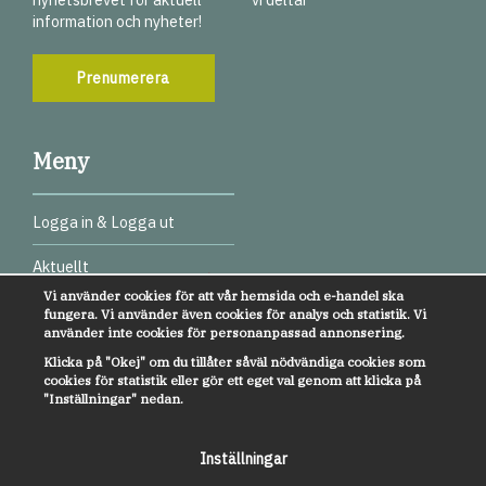
information och nyheter!
Prenumerera
Meny
Logga in & Logga ut
Aktuellt
Vi använder cookies för att vår hemsida och e-handel ska
Digitala test
fungera. Vi använder även cookies för analys och statistik. Vi
använder inte cookies för personanpassad annonsering.
Webbinarier
Klicka på "Okej" om du tillåter såväl nödvändiga cookies som
cookies för statistik eller gör ett eget val genom att klicka på
Övrigt
"Inställningar" nedan.
Kundservice
Inställningar